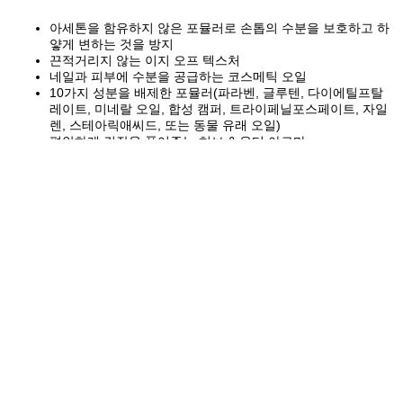
아세톤을 함유하지 않은 포뮬러로 손톱의 수분을 보호하고 하
얗게 변하는 것을 방지
끈적거리지 않는 이지 오프 텍스처
네일과 피부에 수분을 공급하는 코스메틱 오일
10가지 성분을 배제한 포뮬러(파라벤, 글루텐, 다이에틸프탈
레이트, 미네랄 오일, 합성 캠퍼, 트라이페닐포스페이트, 자일
렌, 스테아릭애씨드, 또는 동물 유래 오일)
편안하게 긴장을 풀어주는 허브 & 우디 아로마
- 코스메틱 성분 -
3가지 유기농 식물 추출 성분(올리브 열매 오일, 호호바씨 오
일, 참깨 오일), 로즈힙 오일(로즈힙열매오일), 살비아오일, 라
벤더 오일... 보습 성분
READ MORE
+
허브 & 우디 아로마
허브 & 우디 아로마의 특별한 향기와 함께
FOLLOW US ON
일상에서 벗어나 자연에 둘러싸인 따뜻한 통나무 집에서
Instagram
Facebook
Twitter
Youtube
바깥 풍경을 바라보거나 책을 읽는 모습을 상상해 보세요.