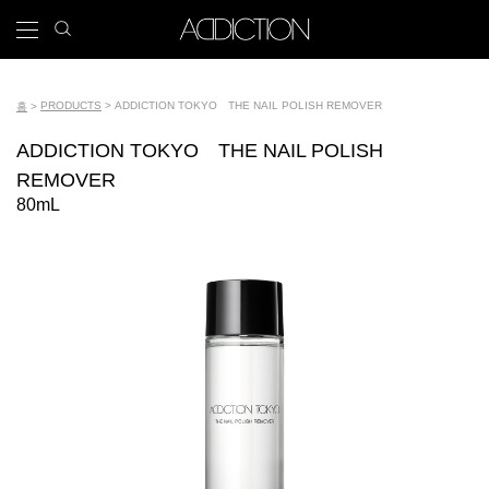
주
search
x
icon
Main
요
콘
navigation
텐
Tools
츠
PRODUCTS
ADDICTION TOKYO THE NAIL POLISH REMOVER
홈
로
이
건
ADDICTION TOKYO THE NAIL POLISH
동
너
REMOVER
뛰
경
80mL
기
로