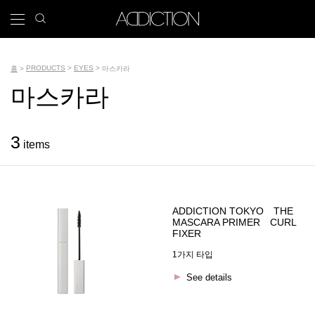
주
search
x
icon
Main
요
콘
navigation
텐
Tools
츠
PRODUCTS
EYES
홈
마스카라
로
이
마스카라
이
건
동
름
너
뛰
경
3
기
items
로
ADDICTION TOKYO THE
MASCARA PRIMER CURL
FIXER
1가지 타입
See details